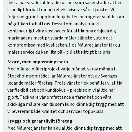
detta har vi väletablerade rutiner som säkerställer att vi
ständigt förbättrar och effektiviserar våra tjänster. Vi
följer noggrant upp kundnöjdheten och agerar snabbt om
något kan förbättras. Dessutom analyserar vi
kontinuerligt våra kostnader för att kunna erbjuda dig
marknadens mest prisvärda måleritjänster, utan att
kompromissa med kvaliteten. Hos Målaretjänster får du
måleriservice du kan lita på – till ett riktigt bra pris!
Stora, men anpassningsbara
Med många måleriprojekt varje månad, varav många i
Stockholmsområdet, är Målaretjänster ett av Sveriges
ledande måleriföretag. Trots vår storlek behåller vi alltid
vår flexibilitet och kundfokus – precis som vi alltid har
gjort. Tack vare vår omfattande erfarenhet och våra
skickliga målare kan du som kund känna dig trygg med att
vi levererar både kvalitet och service i toppklass.
Tryggt och garantifyllt företag
Med Målaretjänster kan du alltid känna dig trygg med att