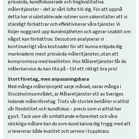
prisvärda, kundfokuserade och högkvalitativa
måleritjänster – det är vårt löfte till dig. För att uppnå
detta har vi väletablerade rutiner som säkerställer att vi
ständigt förbättrar och effektiviserar våra tjänster. Vi
följer noggrant upp kundnöjdheten och agerar snabbt om
något kan förbättras. Dessutom analyserar vi
kontinuerligt våra kostnader för att kunna erbjuda dig
marknadens mest prisvärda måleritjänster, utan att
kompromissa med kvaliteten. Hos Målaretjänster får du
måleriservice du kan lita på – till ett riktigt bra pris!
Stort företag, men anpassningsbara
Med många måleriprojekt varje månad, varav många i
Stockholmsområdet, är Målaretjänster ett av Sveriges
ledande måleriföretag. Trots vår storlek behåller vi alltid
vår flexibilitet och kundfokus – precis som vi alltid har
gjort. Tack vare vår omfattande erfarenhet och våra
skickliga målare kan du som kund känna dig trygg med att
vi levererar både kvalitet och service i toppklass.